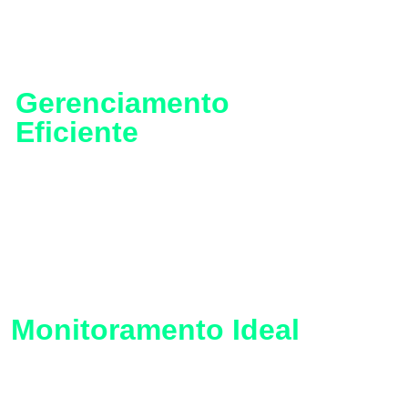
Gerenciamento
Eficiente
Permite gerenciar o pico de demanda e
utilizar a energia de forma mais eficiente,
contribuindo para a redução de custos
Monitoramento Ideal
Ideal para monitorar transformadores,
disjuntores e subestações elétricas, sendo
indicado para geração de energia,