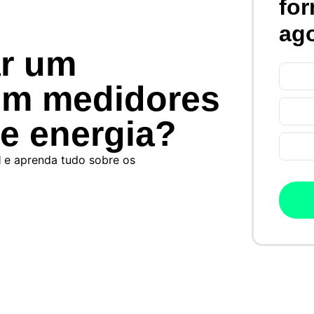
for
ago
ar um
 em medidores
de energia?
l
e aprenda tudo sobre os