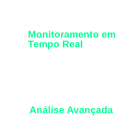
Monitoramento em
Tempo Real
ias
Possui capacidade para monitorar e
um
analisar eventos de qualidade de energia
em tempo real, garantindo rápida
identificação e resposta
Análise Avançada
Possui recursos para análise avançada
de transientes em sistemas elétricos,
is
garantindo maior precisão e eficácia na