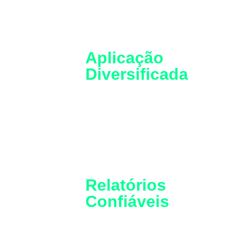
Aplicação
Diversificada
O produto é ideal para concessionár
de energia e indústrias, oferecendo 
amplo leque de aplicações
Relatórios
Confiáveis
Oferece relatórios de dados confiáve
através de comunicação Ethernet ou