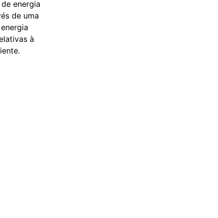
 de energia
avés de uma
 energia
elativas à
iente.