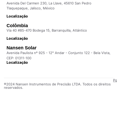
Avenida Del Carmen 230, La Llave, 45610 San Pedro
Tlaquepaque, Jalisco, México
Localização
Colômbia
Vía 40 #85-470 Bodega 15, Barranquilla, Atlántico
Localização
Nansen Solar
Avenida Paulista nº 925 - 12° Andar - Conjunto 122 - Bela Vista,
CEP: 01311-100
Localização
Po
®2024 Nansen Instrumentos de Precisão LTDA. Todos os direitos
reservados.