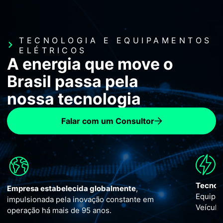
TECNOLOGIA E EQUIPAMENTOS
ELÉTRICOS
A energia que move o
Brasil passa pela
nossa tecnologia
Falar com um Consultor
Tecnologia e soluções em Medi
a globalmente
,
Equipamentos e infraestrutura 
ovação constante em
Veículos Elétricos e Inversores 
95 anos.