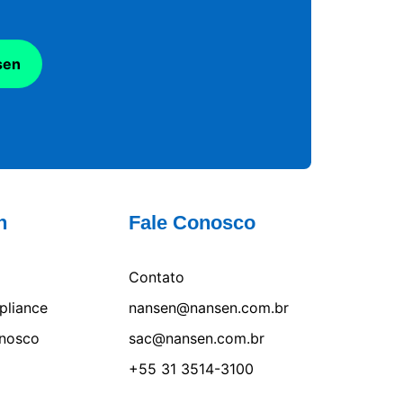
sen
n
Fale Conosco
Contato
pliance
nansen@nansen.com.br
onosco
sac@nansen.com.br
+55 31 3514-3100