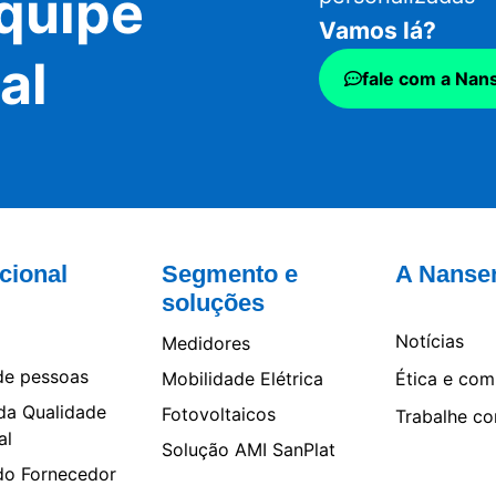
quipe
Vamos lá?
al
fale com a Nan
ucional
Segmento e
A Nanse
soluções
Notícias
Medidores
de pessoas
Mobilidade Elétrica
Ética e com
 da Qualidade
Fotovoltaicos
Trabalhe c
al
Solução AMI SanPlat
do Fornecedor