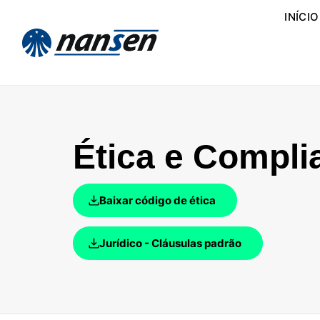
INÍCIO
Ética e Compli
Baixar código de ética
Jurídico - Cláusulas padrão