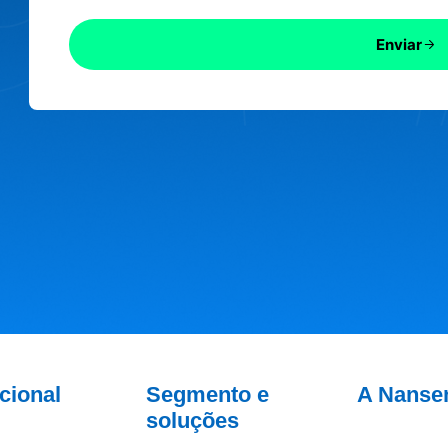
Enviar
ucional
Segmento e
A Nanse
soluções