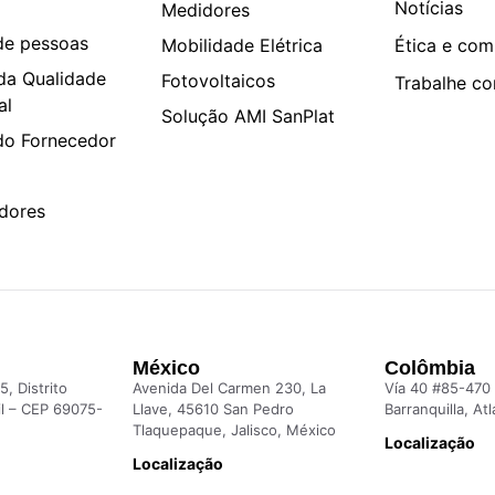
Notícias
Medidores
de pessoas
Mobilidade Elétrica
Ética e com
 da Qualidade
Fotovoltaicos
Trabalhe c
al
Solução AMI SanPlat
do Fornecedor
idores
México
Colômbia
5, Distrito
Avenida Del Carmen 230, La
Vía 40 #85-470
sil – CEP 69075-
Llave, 45610 San Pedro
Barranquilla, Atl
Tlaquepaque, Jalisco, México
Localização
Localização