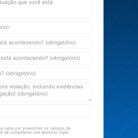
aso opte por preencher os campos de
tê de compliance sob absoluto sigilo.